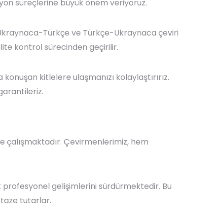
asyon süreçlerine büyük önem veriyoruz.
nde Ukraynaca-Türkçe ve Türkçe-Ukraynaca çeviri
te kontrol sürecinden geçirilir.
 konuşan kitlelere ulaşmanızı kolaylaştırırız.
arantileriz.
e çalışmaktadır. Çevirmenlerimiz, hem
k profesyonel gelişimlerini sürdürmektedir. Bu
taze tutarlar.