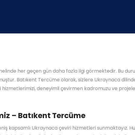
enelinde her geçen gün daha fazla ilgi görmektedir. Bu duru
uştur. Batıkent Tercüme olarak, sizlere Ukraynaca dilinde
hizmetlerimizi, deneyimli çevirmen kadromuzu ve projeler
miz – Batıkent Tercüme
eniş kapsamlı Ukraynaca çeviri hizmetleri sunmaktayız. Huk