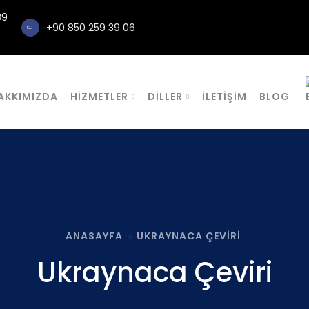
89
+90 850 259 39 06
AKKIMIZDA
HIZMETLER
DILLER
İLETIŞIM
BLOG
ANASAYFA
UKRAYNACA ÇEVIRI
Ukraynaca Çeviri