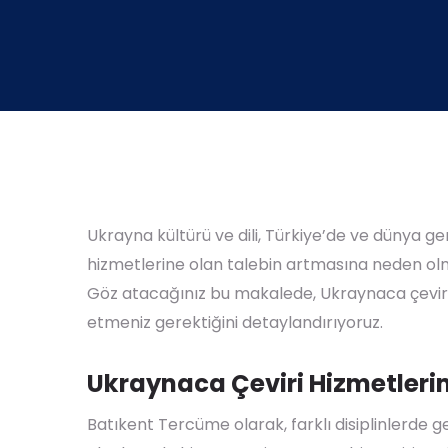
Ukrayna kültürü ve dili, Türkiye’de ve dünya g
hizmetlerine olan talebin artmasına neden olm
Göz atacağınız bu makalede, Ukraynaca çeviri 
etmeniz gerektiğini detaylandırıyoruz.
Ukraynaca Çeviri Hizmetleri
Batıkent Tercüme olarak, farklı disiplinlerde g