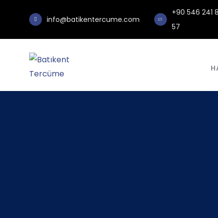
+90 546 241 
info@batikentercume.com
57
H