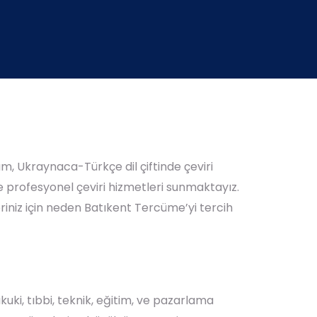
m, Ukraynaca-Türkçe dil çiftinde çeviri
 profesyonel çeviri hizmetleri sunmaktayız.
iniz için neden Batıkent Tercüme’yi tercih
uki, tıbbi, teknik, eğitim, ve pazarlama