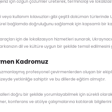
ojeniz için özgün çözümler üreterek, terminoloji ve lokaliz
ri veya kullanım kılavuzları gibi çeşitli doküman türleri
türel bağlamda doğruluğunu sağlamak için kapsamlı bir kali
araçları için de lokalizasyon hizmetleri sunarak, Ukraynaca
anızın dil ve kültüre uygun bir şekilde temsil edilmesini g
irmen Kadromuz
uzmanlaşmış profesyonel çevirmenlerden oluşan bir ekipl
yde yetkinliğe sahiptir ve bu dillerde eğitim almıştır.
alleri doğru bir şekilde yorumlayabilmek için sürekli olara
, konferans ve atölye çalışmalarına katılarak bilgilerini 